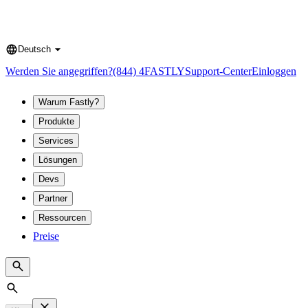
Deutsch
Language
Werden Sie angegriffen?
(844) 4FASTLY
Support-Center
Einloggen
Warum Fastly?
Produkte
Services
Lösungen
Devs
Partner
Ressourcen
Preise
Search