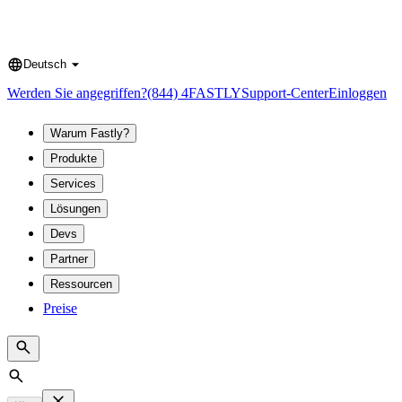
Deutsch
Language
Werden Sie angegriffen?
(844) 4FASTLY
Support-Center
Einloggen
Warum Fastly?
Produkte
Services
Lösungen
Devs
Partner
Ressourcen
Preise
Search