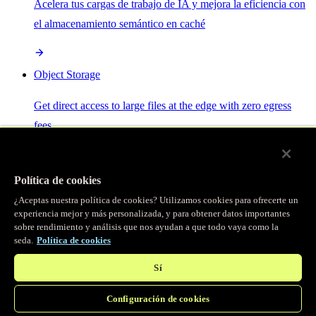
Acelera tus cargas de trabajo de IA y mejora la eficiencia con
el almacenamiento semántico en caché
Object Storage
Get direct access to large files at the edge with zero egress
fees
Caché programable
Política de cookies
¿Aceptas nuestra política de cookies? Utilizamos cookies para ofrecerte un
Obtén acceso programático completo a la misma caché
experiencia mejor y más personalizada, y para obtener datos importantes
legendaria que impulsa nuestra CDN.
sobre rendimiento y análisis que nos ayudan a que todo vaya como la
seda.
Política de cookies
Sí
Servidor MCP
Configuración de cookies
Control por IA para tus servicios Fastly.