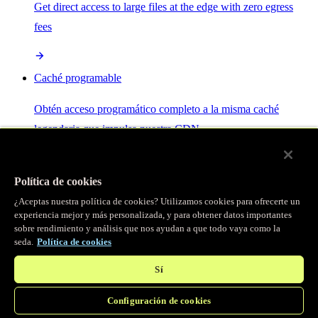
Get direct access to large files at the edge with zero egress
fees
Caché programable
Obtén acceso programático completo a la misma caché
legendaria que impulsa nuestra CDN.
Servidor MCP
Política de cookies
¿Aceptas nuestra política de cookies? Utilizamos cookies para ofrecerte un
Control por IA para tus servicios Fastly.
experiencia mejor y más personalizada, y para obtener datos importantes
sobre rendimiento y análisis que nos ayudan a que todo vaya como la
seda.
Política de cookies
Sí
Configuración de cookies
/
Productos