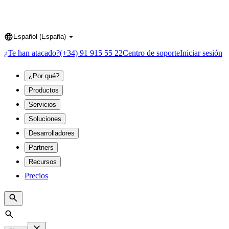
Español (España)
Language
¿Te han atacado?
(+34) 91 915 55 22
Centro de soporte
Iniciar sesión
¿Por qué?
Productos
Servicios
Soluciones
Desarrolladores
Partners
Recursos
Precios
Search