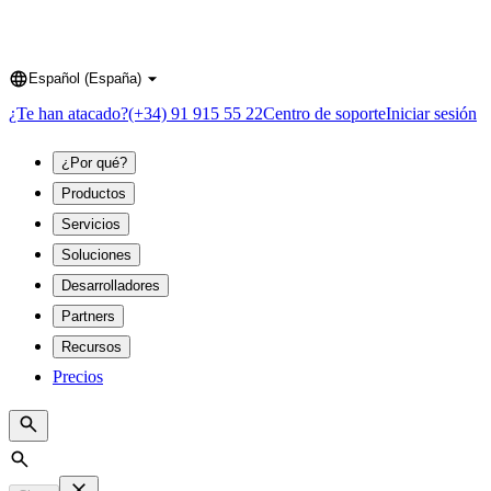
Español (España)
Language
¿Te han atacado?
(+34) 91 915 55 22
Centro de soporte
Iniciar sesión
¿Por qué?
Productos
Servicios
Soluciones
Desarrolladores
Partners
Recursos
Precios
Search