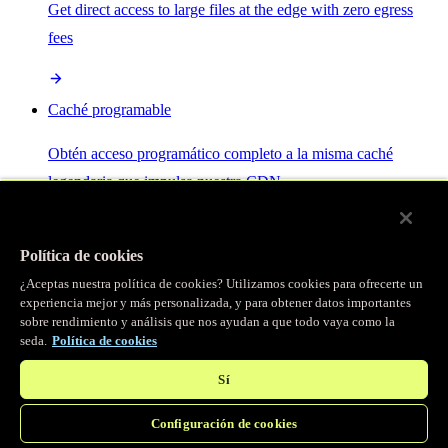
Get direct access to large files at the edge with zero egress
fees
Caché programable
Obtén acceso programático completo a la misma caché
legendaria que impulsa nuestra CDN.
Servidor MCP
Política de cookies
¿Aceptas nuestra política de cookies? Utilizamos cookies para ofrecerte un
Control por IA para tus servicios Fastly.
experiencia mejor y más personalizada, y para obtener datos importantes
sobre rendimiento y análisis que nos ayudan a que todo vaya como la
seda.
Política de cookies
Sí
Configuración de cookies
/
Productos