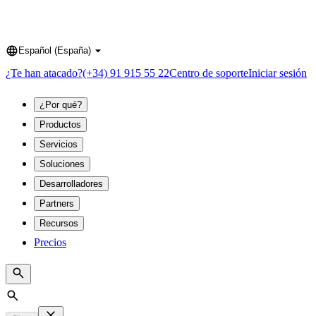
Español (España)
Language
¿Te han atacado?
(+34) 91 915 55 22
Centro de soporte
Iniciar sesión
¿Por qué?
Productos
Servicios
Soluciones
Desarrolladores
Partners
Recursos
Precios
Search