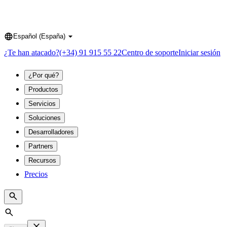
Español (España)
Language
¿Te han atacado?
(+34) 91 915 55 22
Centro de soporte
Iniciar sesión
¿Por qué?
Productos
Servicios
Soluciones
Desarrolladores
Partners
Recursos
Precios
Search