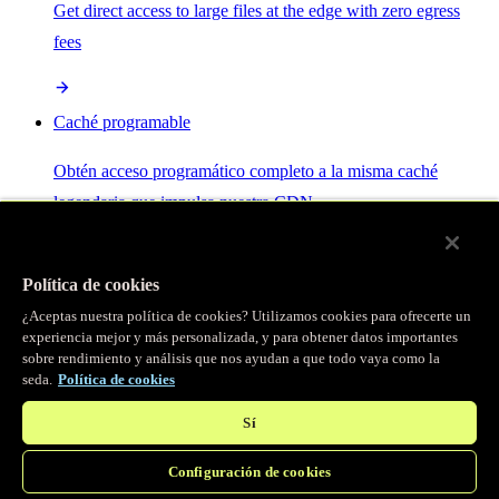
Get direct access to large files at the edge with zero egress
fees
Caché programable
Obtén acceso programático completo a la misma caché
legendaria que impulsa nuestra CDN.
Servidor MCP
Política de cookies
¿Aceptas nuestra política de cookies? Utilizamos cookies para ofrecerte un
Control por IA para tus servicios Fastly.
experiencia mejor y más personalizada, y para obtener datos importantes
sobre rendimiento y análisis que nos ayudan a que todo vaya como la
seda.
Política de cookies
Sí
Configuración de cookies
/
Productos