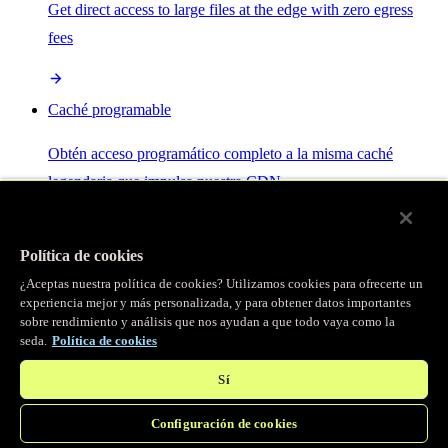
Get direct access to large files at the edge with zero egress
fees
Caché programable
Obtén acceso programático completo a la misma caché
legendaria que impulsa nuestra CDN.
Servidor MCP
Política de cookies
¿Aceptas nuestra política de cookies? Utilizamos cookies para ofrecerte un
Control por IA para tus servicios Fastly.
experiencia mejor y más personalizada, y para obtener datos importantes
sobre rendimiento y análisis que nos ayudan a que todo vaya como la
seda.
Política de cookies
Sí
Configuración de cookies
/
Productos