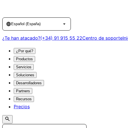
Language
Español (España)
¿Te han atacado?
(+34) 91 915 55 22
Centro de soporte
In
¿Por qué?
Productos
Servicios
Soluciones
Desarrolladores
Partners
Recursos
Precios
Search