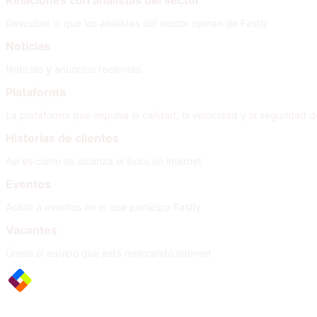
Relaciones con analistas del sector
Descubre lo que los analistas del sector opinan de Fastly
Noticias
Noticias y anuncios recientes
Plataforma
La plataforma que impulsa la calidad, la velocidad y la seguridad de
Historias de clientes
Así es como se alcanza el éxito en internet
Eventos
Asiste a eventos en el que participa Fastly
Vacantes
Únete al equipo que está mejorando internet