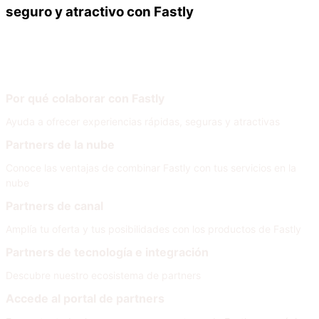
seguro y atractivo con Fastly
Nuestros partners
Únete a nuestra red
Por qué colaborar con Fastly
Ayuda a ofrecer experiencias rápidas, seguras y atractivas
Partners de la nube
Conoce las ventajas de combinar Fastly con tus servicios en la
nube
Partners de canal
Amplía tu oferta y tus posibilidades con los productos de Fastly
Partners de tecnología e integración
Descubre nuestro ecosistema de partners
Accede al portal de partners