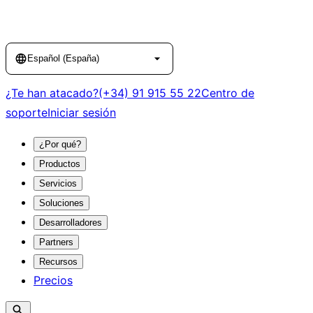
Language
Español (España)
¿Te han atacado?
(+34) 91 915 55 22
Centro de
soporte
Iniciar sesión
¿Por qué?
Productos
Servicios
Soluciones
Desarrolladores
Partners
Recursos
Precios