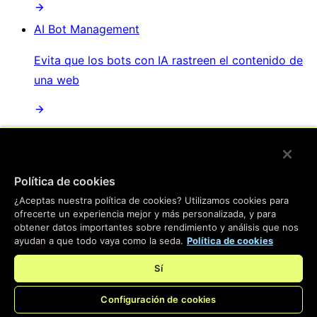
AI Bot Management
Evita que los bots con IA rastreen el contenido de
una web
/
Productos
Política de cookies
Main menu
¿Aceptas nuestra política de cookies? Utilizamos cookies para
ofrecerte un experiencia mejor y más personalizada, y para
Compute
obtener datos importantes sobre rendimiento y análisis que nos
ayudan a que todo vaya como la seda.
Política de cookies
Informática en el borde
Sí
Pasa tus aplicaciones al borde: nuestra plataforma
Configuración de cookies
instantánea te ayudará a crear experiencias