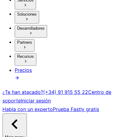
Servicios
Soluciones
Desarrolladores
Partners
Recursos
Precios
¿Te han atacado?
(+34) 91 915 55 22
Centro de
soporte
Iniciar sesión
Habla con un experto
Prueba Fastly gratis