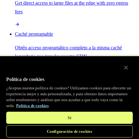
Get direct access to large files at the edge with zero egress
fees
Caché programable
Obtén acceso programático completo a la misma caché
legendaria que impulsa nuestra CDN.
Servidor MCP
Política de cookies
¿Aceptas nuestra política de cookies? Utilizamos cookies para ofrecerte un
Control por IA para tus servicios Fastly.
experiencia mejor y más personalizada, y para obtener datos importantes
sobre rendimiento y análisis que nos ayudan a que todo vaya como la
seda.
Política de cookies
Sí
Configuración de cookies
/
Productos