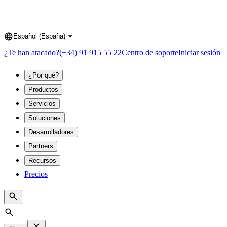
Español (España)
Language
¿Te han atacado?
(+34) 91 915 55 22
Centro de soporte
Iniciar sesión
¿Por qué?
Productos
Servicios
Soluciones
Desarrolladores
Partners
Recursos
Precios
Search