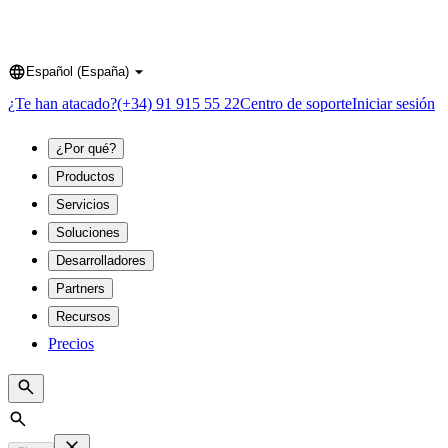
Español (España)
Language
¿Te han atacado?
(+34) 91 915 55 22
Centro de soporte
Iniciar sesión
¿Por qué?
Productos
Servicios
Soluciones
Desarrolladores
Partners
Recursos
Precios
Search