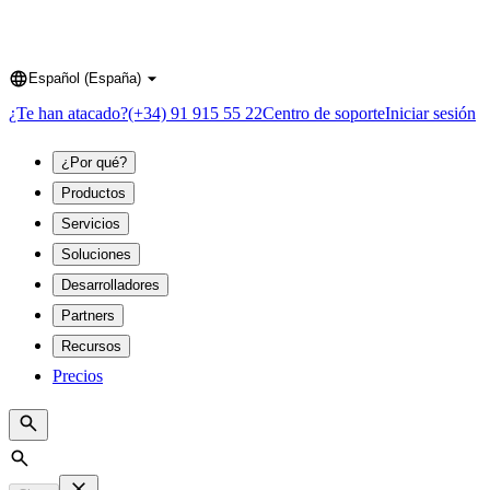
Español (España)
Language
¿Te han atacado?
(+34) 91 915 55 22
Centro de soporte
Iniciar sesión
¿Por qué?
Productos
Servicios
Soluciones
Desarrolladores
Partners
Recursos
Precios
Search