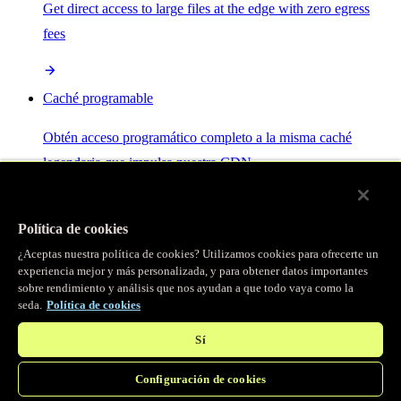
Get direct access to large files at the edge with zero egress
fees
Caché programable
Obtén acceso programático completo a la misma caché
legendaria que impulsa nuestra CDN.
Servidor MCP
Política de cookies
¿Aceptas nuestra política de cookies? Utilizamos cookies para ofrecerte un
Control por IA para tus servicios Fastly.
experiencia mejor y más personalizada, y para obtener datos importantes
sobre rendimiento y análisis que nos ayudan a que todo vaya como la
seda.
Política de cookies
Sí
Configuración de cookies
/
Productos