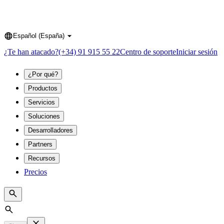
Español (España)
Language
¿Te han atacado?
(+34) 91 915 55 22
Centro de soporte
Iniciar sesión
¿Por qué?
Productos
Servicios
Soluciones
Desarrolladores
Partners
Recursos
Precios
Search