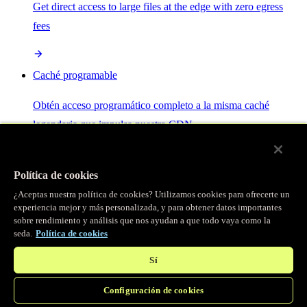
Get direct access to large files at the edge with zero egress
fees
Caché programable
Obtén acceso programático completo a la misma caché
legendaria que impulsa nuestra CDN.
Servidor MCP
Política de cookies
¿Aceptas nuestra política de cookies? Utilizamos cookies para ofrecerte un
Control por IA para tus servicios Fastly.
experiencia mejor y más personalizada, y para obtener datos importantes
sobre rendimiento y análisis que nos ayudan a que todo vaya como la
seda.
Política de cookies
Sí
Configuración de cookies
/
Productos