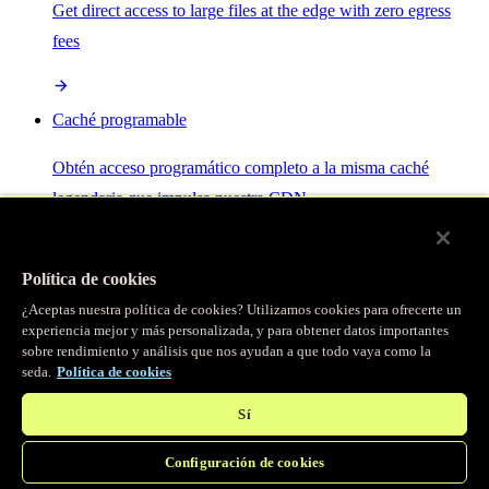
Get direct access to large files at the edge with zero egress
fees
Caché programable
Obtén acceso programático completo a la misma caché
legendaria que impulsa nuestra CDN.
Servidor MCP
Política de cookies
¿Aceptas nuestra política de cookies? Utilizamos cookies para ofrecerte un
Control por IA para tus servicios Fastly.
experiencia mejor y más personalizada, y para obtener datos importantes
sobre rendimiento y análisis que nos ayudan a que todo vaya como la
seda.
Política de cookies
Sí
Configuración de cookies
/
Productos