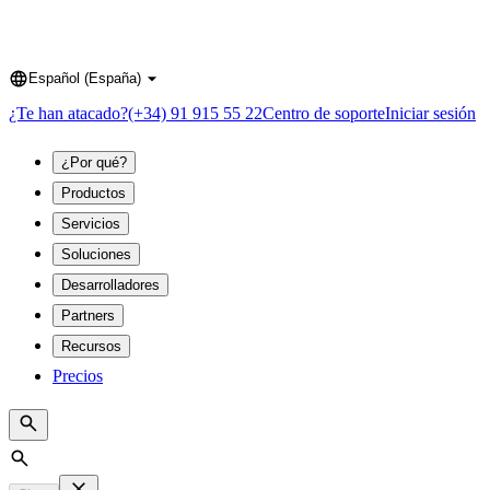
Español (España)
Language
¿Te han atacado?
(+34) 91 915 55 22
Centro de soporte
Iniciar sesión
¿Por qué?
Productos
Servicios
Soluciones
Desarrolladores
Partners
Recursos
Precios
Search