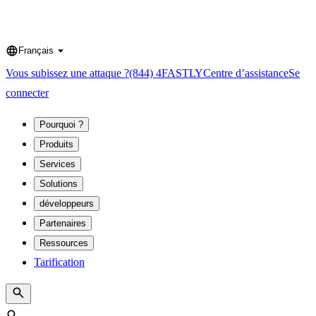
Français
Language
Vous subissez une attaque ?
(844) 4FASTLY
Centre d’assistance
Se
connecter
Pourquoi ?
Produits
Services
Solutions
développeurs
Partenaires
Ressources
Tarification