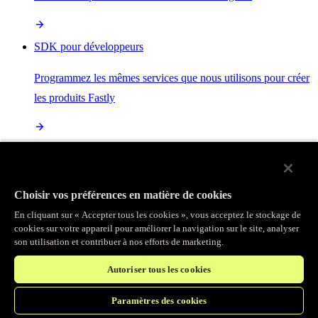
SDK pour développeurs
Programmez les mêmes services que nous utilisons pour créer
les produits Fastly
Enterprise Serverless
La plus puissante de toutes les plateformes sans serveur, basée
Choisir vos préférences en matière de cookies
sur des normes ouvertes et intégrée à la suite complète de
En cliquant sur « Accepter tous les cookies », vous acceptez le stockage de
produits Fastly
cookies sur votre appareil pour améliorer la navigation sur le site, analyser
son utilisation et contribuer à nos efforts de marketing.
Autoriser tous les cookies
IA
Paramètres des cookies
Accélérez vos charges de travail d’IA et gagnez en efficacité