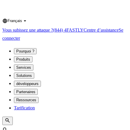
Français
Language
Vous subissez une attaque ?
(844) 4FASTLY
Centre d’assistance
Se
connecter
Pourquoi ?
Produits
Services
Solutions
développeurs
Partenaires
Ressources
Tarification