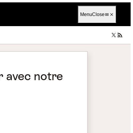
Language
Français
Menu
Close
er avec notre