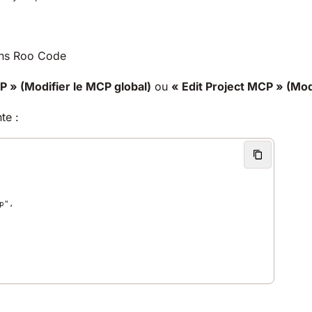
ns Roo Code
P » (Modifier le MCP global)
ou
« Edit Project MCP » (Mod
te :
p",