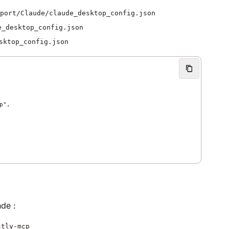
port/Claude/claude_desktop_config.json
e_desktop_config.json
sktop_config.json
p",
de :
stly-mcp