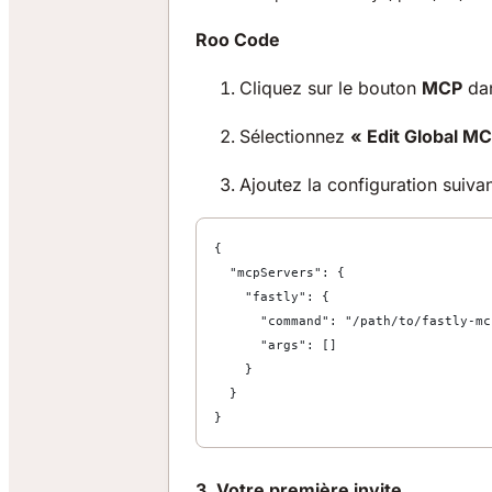
Roo Code
Cliquez sur le bouton
MCP
da
Sélectionnez
« Edit Global MC
Ajoutez la configuration suivan
{
  "mcpServers": {
    "fastly": {
      "command": "/path/to/fastly-mc
      "args": []
    }
  }
}
3. Votre première invite