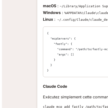
macOS
:
~/Library/Application Sup
Windows
:
%APPDATA%\Claude\claud
Linux
:
~/.config/Claude/claude_de
{
  "mcpServers": {
    "fastly": {
      "command": "/path/to/fastly-mc
      "args": []
    }
  }
}
Claude Code
Exécutez simplement cette comman
claude mcp add fastly /path/to/fa