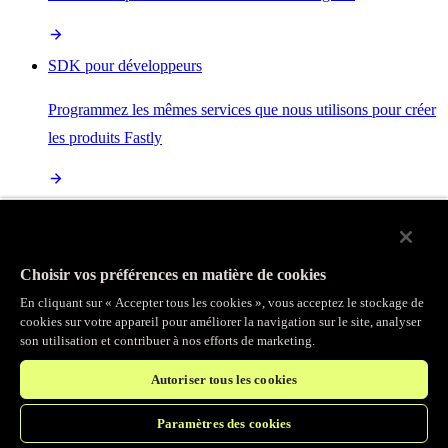
SDK pour développeurs
Programmez les mêmes services que nous utilisons pour créer
les produits Fastly
Enterprise Serverless
La plus puissante de toutes les plateformes sans serveur, basée
Choisir vos préférences en matière de cookies
sur des normes ouvertes et intégrée à la suite complète de
En cliquant sur « Accepter tous les cookies », vous acceptez le stockage de
produits Fastly
cookies sur votre appareil pour améliorer la navigation sur le site, analyser
son utilisation et contribuer à nos efforts de marketing.
Autoriser tous les cookies
IA
Paramètres des cookies
Accélérez vos charges de travail d’IA et gagnez en efficacité