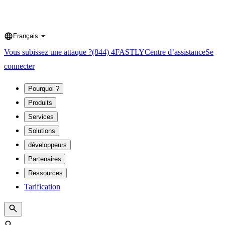
Français
Language
Vous subissez une attaque ?
(844) 4FASTLY
Centre d’assistance
Se
connecter
Pourquoi ?
Produits
Services
Solutions
développeurs
Partenaires
Ressources
Tarification