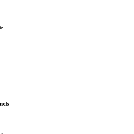
ie
nels