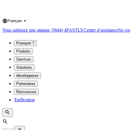
Français
Language
Vous subissez une attaque ?
(844) 4FASTLY
Centre d’assistance
Se co
Pourquoi ?
Produits
Services
Solutions
développeurs
Partenaires
Ressources
Tarification
Search