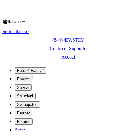
Italiano
Language
Sotto attacco?
(844) 4FASTLY
Centro di Supporto
Accedi
Perché Fastly?
Prodotti
Servizi
Soluzioni
Sviluppatori
Partner
Risorse
Prezzi