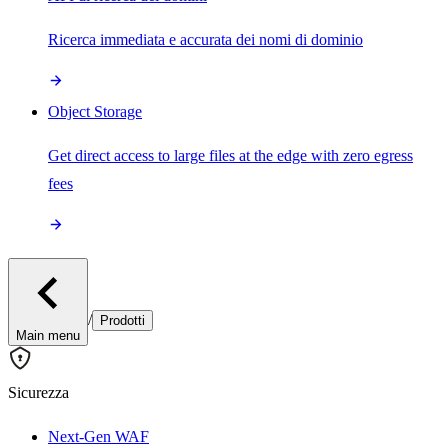
Ricerca immediata e accurata dei nomi di dominio
Object Storage
Get direct access to large files at the edge with zero egress
fees
/
Prodotti
Main menu
Sicurezza
Next-Gen WAF