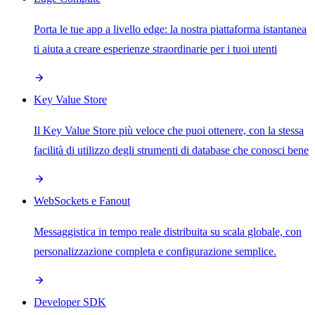
Porta le tue app a livello edge: la nostra piattaforma istantanea
ti aiuta a creare esperienze straordinarie per i tuoi utenti
Key Value Store
Il Key Value Store più veloce che puoi ottenere, con la stessa
facilità di utilizzo degli strumenti di database che conosci bene
WebSockets e Fanout
Messaggistica in tempo reale distribuita su scala globale, con
personalizzazione completa e configurazione semplice.
Developer SDK