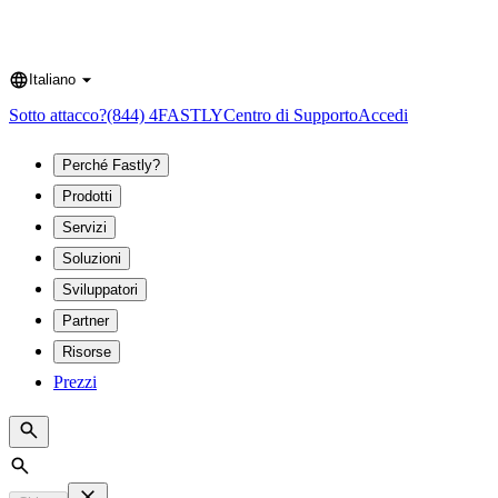
Italiano
Language
Sotto attacco?
(844) 4FASTLY
Centro di Supporto
Accedi
Perché Fastly?
Prodotti
Servizi
Soluzioni
Sviluppatori
Partner
Risorse
Prezzi
Search