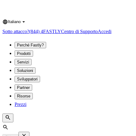
Italiano
Language
Sotto attacco?
(844) 4FASTLY
Centro di Supporto
Accedi
Perché Fastly?
Prodotti
Servizi
Soluzioni
Sviluppatori
Partner
Risorse
Prezzi
Search