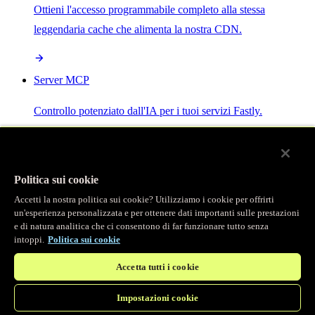
Ottieni l'accesso programmabile completo alla stessa
leggendaria cache che alimenta la nostra CDN.
Server MCP
Controllo potenziato dall'IA per i tuoi servizi Fastly.
Politica sui cookie
Accetti la nostra politica sui cookie? Utilizziamo i cookie per offrirti
/
Prodotti
un'esperienza personalizzata e per ottenere dati importanti sulle prestazioni
Main menu
e di natura analitica che ci consentono di far funzionare tutto senza
intoppi.
Politica sui cookie
Osservabilità
Accetta tutti i cookie
Logging in tempo reale
Impostazioni cookie