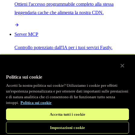
Ottieni l'accesso programmabile completo alla stessa
leggendaria cache che alimenta la nostra CDN.
Server MCP
Controllo potenziato dall'IA per i tuoi servizi Fastly.
Politica sui cookie
Accetti la nostra politica sui cookie? Utilizziamo i cookie per offrirti
/
Prodotti
un'esperienza personalizzata e per ottenere dati importanti sulle prestazioni
Main menu
e di natura analitica che ci consentono di far funzionare tutto senza
intoppi.
Politica sui cookie
Osservabilità
Accetta tutti i cookie
Logging in tempo reale
Impostazioni cookie