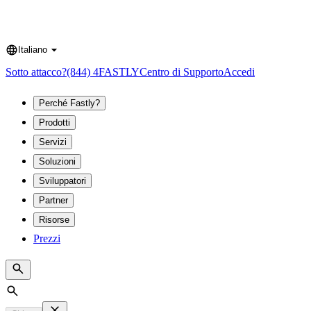
Italiano
Language
Sotto attacco?
(844) 4FASTLY
Centro di Supporto
Accedi
Perché Fastly?
Prodotti
Servizi
Soluzioni
Sviluppatori
Partner
Risorse
Prezzi
Search