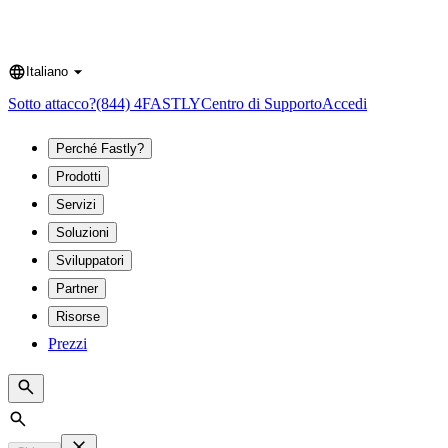
Italiano
Language
Sotto attacco?
(844) 4FASTLY
Centro di Supporto
Accedi
Perché Fastly?
Prodotti
Servizi
Soluzioni
Sviluppatori
Partner
Risorse
Prezzi
Search