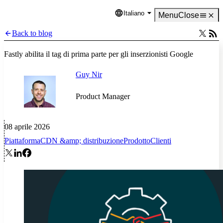
Italiano
Language
Menu
Close
Back to blog
Fastly abilita il tag di prima parte per gli inserzionisti Google
Guy Nir
Product Manager
08 aprile 2026
Piattaforma
CDN &amp; distribuzione
Prodotto
Clienti