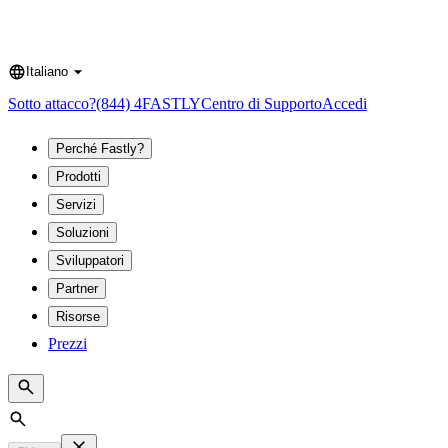
Italiano
Language
Sotto attacco?
(844) 4FASTLY
Centro di Supporto
Accedi
Perché Fastly?
Prodotti
Servizi
Soluzioni
Sviluppatori
Partner
Risorse
Prezzi
Search