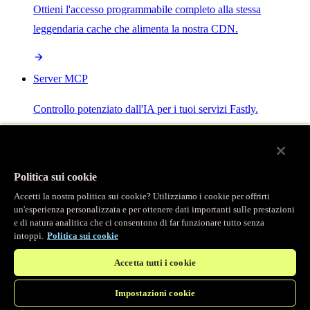
Ottieni l'accesso programmabile completo alla stessa
leggendaria cache che alimenta la nostra CDN.
Server MCP
Controllo potenziato dall'IA per i tuoi servizi Fastly.
Politica sui cookie
Accetti la nostra politica sui cookie? Utilizziamo i cookie per offrirti
/
Prodotti
un'esperienza personalizzata e per ottenere dati importanti sulle prestazioni
Main menu
e di natura analitica che ci consentono di far funzionare tutto senza
intoppi.
Politica sui cookie
Osservabilità
Accetta tutti i cookie
Logging in tempo reale
Impostazioni cookie