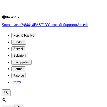
Italiano
Language
Sotto attacco?
(844) 4FASTLY
Centro di Supporto
Accedi
Perché Fastly?
Prodotti
Servizi
Soluzioni
Sviluppatori
Partner
Risorse
Prezzi
Search