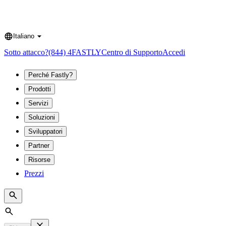
Italiano
Language
Sotto attacco?
(844) 4FASTLY
Centro di Supporto
Accedi
Perché Fastly?
Prodotti
Servizi
Soluzioni
Sviluppatori
Partner
Risorse
Prezzi
Search