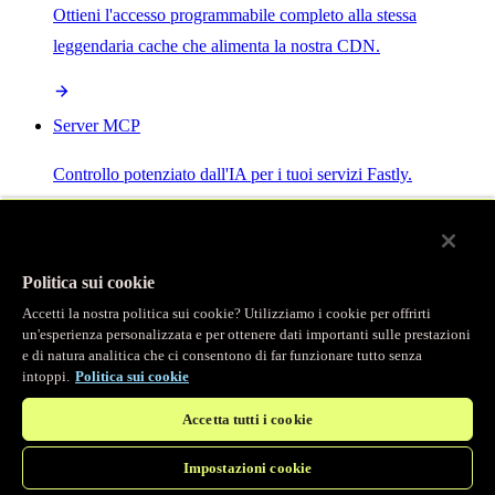
Ottieni l'accesso programmabile completo alla stessa
leggendaria cache che alimenta la nostra CDN.
Server MCP
Controllo potenziato dall'IA per i tuoi servizi Fastly.
Politica sui cookie
Accetti la nostra politica sui cookie? Utilizziamo i cookie per offrirti
/
Prodotti
un'esperienza personalizzata e per ottenere dati importanti sulle prestazioni
Main menu
e di natura analitica che ci consentono di far funzionare tutto senza
intoppi.
Politica sui cookie
Osservabilità
Accetta tutti i cookie
Logging in tempo reale
Impostazioni cookie