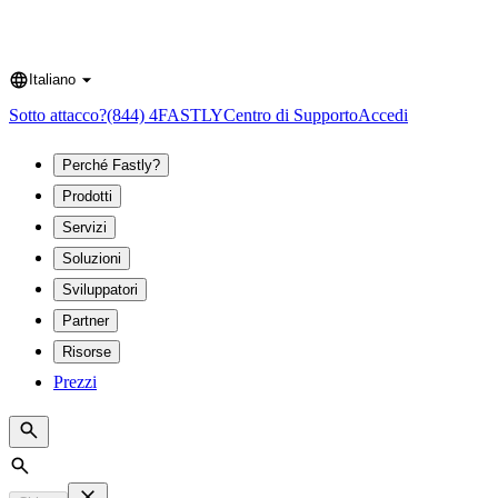
Italiano
Language
Sotto attacco?
(844) 4FASTLY
Centro di Supporto
Accedi
Perché Fastly?
Prodotti
Servizi
Soluzioni
Sviluppatori
Partner
Risorse
Prezzi
Search