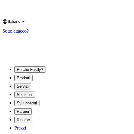
Italiano
Language
Sotto attacco?
Perché Fastly?
Prodotti
Servizi
Soluzioni
Sviluppatori
Partner
Risorse
Prezzi