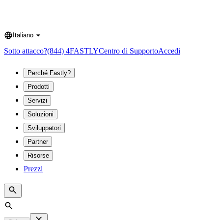
Italiano
Language
Sotto attacco?
(844) 4FASTLY
Centro di Supporto
Accedi
Perché Fastly?
Prodotti
Servizi
Soluzioni
Sviluppatori
Partner
Risorse
Prezzi
Search