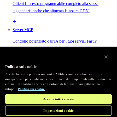
Ottieni l'accesso programmabile completo alla stessa
leggendaria cache che alimenta la nostra CDN.
Server MCP
Controllo potenziato dall'IA per i tuoi servizi Fastly.
Politica sui cookie
Accetti la nostra politica sui cookie? Utilizziamo i cookie per offrirti
/
Prodotti
un'esperienza personalizzata e per ottenere dati importanti sulle prestazioni
Main menu
e di natura analitica che ci consentono di far funzionare tutto senza
intoppi.
Politica sui cookie
Osservabilità
Accetta tutti i cookie
Logging in tempo reale
Impostazioni cookie