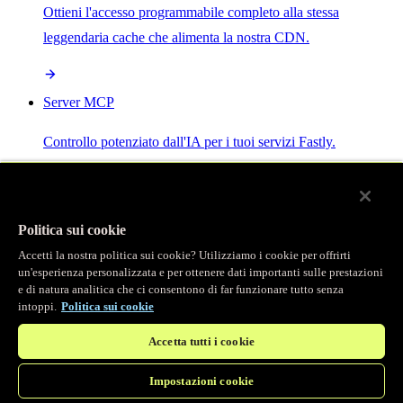
Ottieni l'accesso programmabile completo alla stessa
leggendaria cache che alimenta la nostra CDN.
Server MCP
Controllo potenziato dall'IA per i tuoi servizi Fastly.
Politica sui cookie
Accetti la nostra politica sui cookie? Utilizziamo i cookie per offrirti
/
Prodotti
un'esperienza personalizzata e per ottenere dati importanti sulle prestazioni
Main menu
e di natura analitica che ci consentono di far funzionare tutto senza
intoppi.
Politica sui cookie
Osservabilità
Accetta tutti i cookie
Logging in tempo reale
Impostazioni cookie