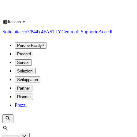
Italiano
Language
Sotto attacco?
(844) 4FASTLY
Centro di Supporto
Accedi
Perché Fastly?
Prodotti
Servizi
Soluzioni
Sviluppatori
Partner
Risorse
Prezzi
Search