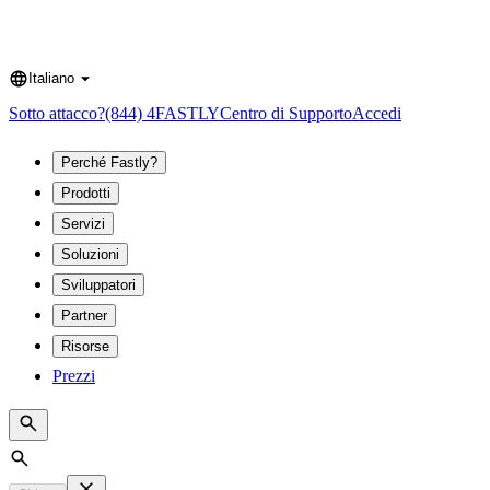
Italiano
Language
Sotto attacco?
(844) 4FASTLY
Centro di Supporto
Accedi
Perché Fastly?
Prodotti
Servizi
Soluzioni
Sviluppatori
Partner
Risorse
Prezzi
Search