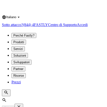
Italiano
Language
Sotto attacco?
(844) 4FASTLY
Centro di Supporto
Accedi
Perché Fastly?
Prodotti
Servizi
Soluzioni
Sviluppatori
Partner
Risorse
Prezzi
Search