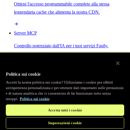
Ottieni l'accesso programmabile completo alla stessa
leggendaria cache che alimenta la nostra CDN.
Server MCP
Controllo potenziato dall'IA per i tuoi servizi Fastly.
Politica sui cookie
Accetti la nostra politica sui cookie? Utilizziamo i cookie per offrirti
/
Prodotti
un'esperienza personalizzata e per ottenere dati importanti sulle prestazioni
Main menu
e di natura analitica che ci consentono di far funzionare tutto senza
intoppi.
Politica sui cookie
Osservabilità
Accetta tutti i cookie
Logging in tempo reale
Impostazioni cookie