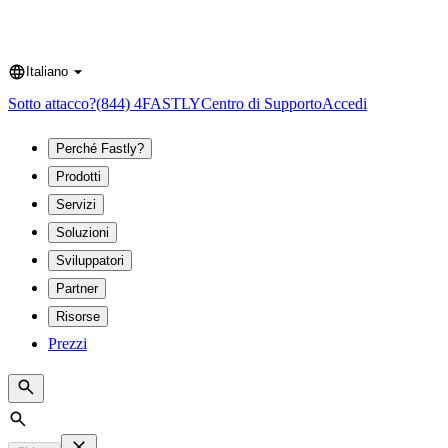
Italiano
Language
Sotto attacco?
(844) 4FASTLY
Centro di Supporto
Accedi
Perché Fastly?
Prodotti
Servizi
Soluzioni
Sviluppatori
Partner
Risorse
Prezzi
Search