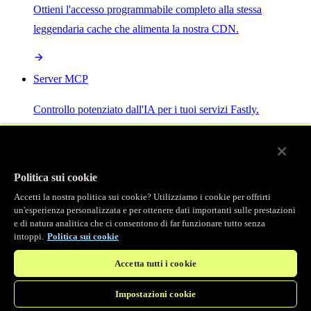
Ottieni l'accesso programmabile completo alla stessa
leggendaria cache che alimenta la nostra CDN.
Server MCP
Controllo potenziato dall'IA per i tuoi servizi Fastly.
Politica sui cookie
Accetti la nostra politica sui cookie? Utilizziamo i cookie per offrirti
/
Prodotti
un'esperienza personalizzata e per ottenere dati importanti sulle prestazioni
Main menu
e di natura analitica che ci consentono di far funzionare tutto senza
intoppi.
Politica sui cookie
Osservabilità
Accetta tutti i cookie
Logging in tempo reale
Impostazioni cookie