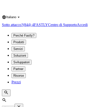
Italiano
Language
Sotto attacco?
(844) 4FASTLY
Centro di Supporto
Accedi
Perché Fastly?
Prodotti
Servizi
Soluzioni
Sviluppatori
Partner
Risorse
Prezzi
Search