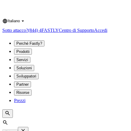
Italiano
Language
Sotto attacco?
(844) 4FASTLY
Centro di Supporto
Accedi
Perché Fastly?
Prodotti
Servizi
Soluzioni
Sviluppatori
Partner
Risorse
Prezzi
Search