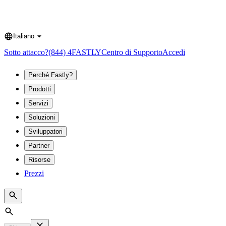
Italiano
Language
Sotto attacco?
(844) 4FASTLY
Centro di Supporto
Accedi
Perché Fastly?
Prodotti
Servizi
Soluzioni
Sviluppatori
Partner
Risorse
Prezzi
Search