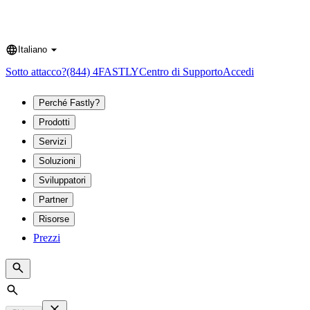
Italiano
Language
Sotto attacco?
(844) 4FASTLY
Centro di Supporto
Accedi
Perché Fastly?
Prodotti
Servizi
Soluzioni
Sviluppatori
Partner
Risorse
Prezzi
Search