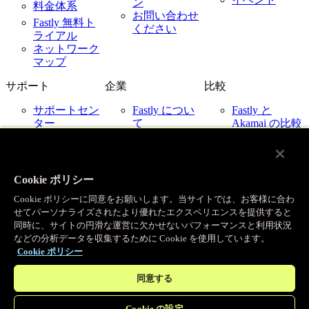
ン
料金体系
お問い合わせ
Fastly 無料ト
ください
ライアル
ネットワーク
マップ
サポート
企業
比較
サポートセン
Fastly につい
Fastly と
ター
て
Akamai の比較
ネットワーク
採用情報
Fastly と
ステータス
Cloudflare の比
お客様事例
お問い合わせ
較
パートナー
Fastly と
Cookie ポリシー
ニュース
Imperva の比較
Cookie ポリシーに同意をお願いします。当サイトでは、お客様に合わ
Fastly とクラ
IR 関連
せてパーソナライズされたより優れたエクスペリエンスを提供すると
ウドプロバイ
企業ポリシー
同時に、サイトの円滑な運営に欠かせないパフォーマンスと利用状況
ダー
などの分析データを収集するために Cookie を使用しています。
Cookie ポリシー
© Fastly 2026
X
LinkedIn
ご利用規約
同意する
Instagram
プライバシーポリシー
YouTube
許容される使用ポリシー
Cookie の設定