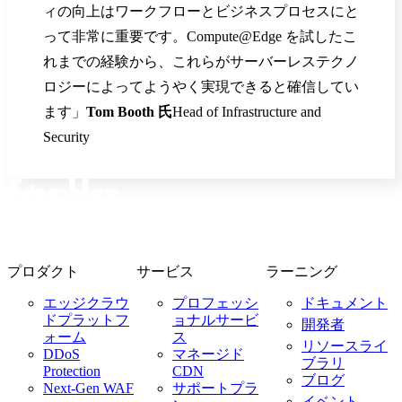
ィの向上はワークフローとビジネスプロセスにと
って非常に重要です。Compute@Edge を試したこ
れまでの経験から、これらがサーバーレステクノ
ロジーによってようやく実現できると確信してい
ます」
Tom Booth 氏
Head of Infrastructure and
Security
プロダクト
サービス
ラーニング
エッジクラウ
プロフェッシ
ドキュメント
ドプラットフ
ョナルサービ
開発者
ォーム
ス
リソースライ
DDoS
マネージド
ブラリ
Protection
CDN
ブログ
Next-Gen WAF
サポートプラ
イベント