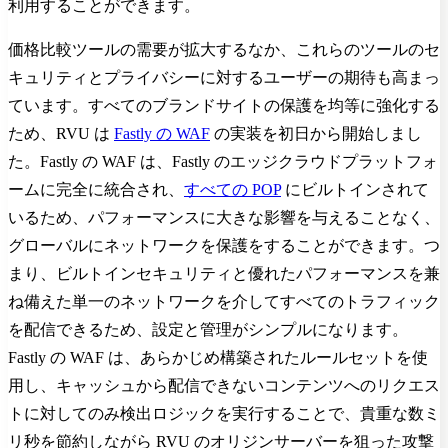
利用することができます。
価格比較ツールの需要が拡大するなか、これらのツールのセ
キュリティとプライバシーに対するユーザーの期待も高まっ
ています。すべてのブランドサイトの保護を均等に強化する
ため、RVU は
Fastly の WAF
の実装を初日から開始しまし
た。Fastly の WAF は、Fastly のエッジクラウドプラットフォ
ームに完全に統合され、
すべての POP
にビルトインされて
いるため、パフォーマンスに大きな影響を与えることなく、
グローバルにネットワークを保護をすることができます。つ
まり、ビルトインセキュリティと優れたパフォーマンスを兼
ね備えた単一のネットワークを介してすべてのトラフィック
を配信できるため、設定と管理がシンプルになります。
Fastly の WAF は、あらかじめ構築されたルールセットを使
用し、キャッシュから配信できないコンテンツへのリクエス
トに対してのみ検出ロジックを実行することで、貴重な数ミ
リ秒を節約しながら RVU のオリジンサーバーを狙った攻撃