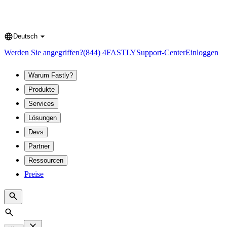
Deutsch
Language
Werden Sie angegriffen?
(844) 4FASTLY
Support-Center
Einloggen
Warum Fastly?
Produkte
Services
Lösungen
Devs
Partner
Ressourcen
Preise
Search