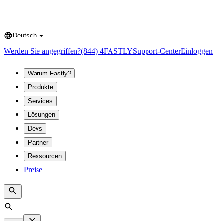
Deutsch
Language
Werden Sie angegriffen?
(844) 4FASTLY
Support-Center
Einloggen
Warum Fastly?
Produkte
Services
Lösungen
Devs
Partner
Ressourcen
Preise
Search