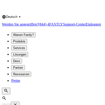
Deutsch
Language
Werden Sie angegriffen?
(844) 4FASTLY
Support-Center
Einloggen
Warum Fastly?
Produkte
Services
Lösungen
Devs
Partner
Ressourcen
Preise
Search