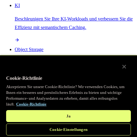
KI
Beschleunigen Sie Ihre KI-Workloads und verbessern Sie die
Effizienz mit semantischem Caching.
Object Storage
Get direct access to large files at the edge with zero egress
fees
Cookie-Richtlinie
Akzeptieren Sie unsere Cookie-Richtlinie? Wir verwenden Cookies, um
Ihnen ein besseres und persönlicheres Erlebnis zu bieten und wichtige
Programmierbarer Cache
Performance- und Analysedaten zu erheben, damit alles reibungslos
läuft.
Cookie-Richtlinie
Erhalten Sie vollständigen programmatischen Zugriff auf das
legendäre Caching, das unser CDN antreibt.
Ja
Cookie-Einstellungen