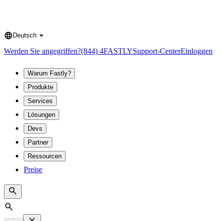
Deutsch
Language
Werden Sie angegriffen?
(844) 4FASTLY
Support-Center
Einloggen
Warum Fastly?
Produkte
Services
Lösungen
Devs
Partner
Ressourcen
Preise
Search