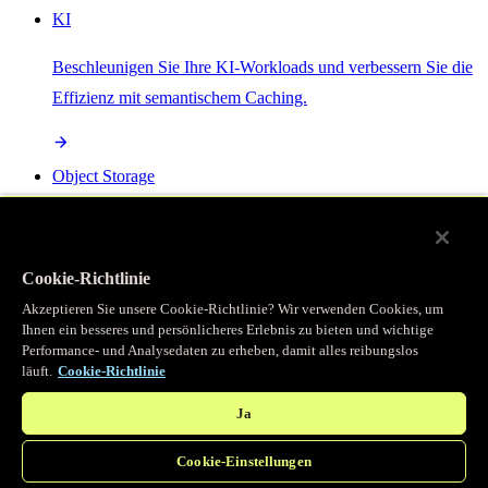
KI
Beschleunigen Sie Ihre KI-Workloads und verbessern Sie die
Effizienz mit semantischem Caching.
Object Storage
Get direct access to large files at the edge with zero egress
fees
Cookie-Richtlinie
Akzeptieren Sie unsere Cookie-Richtlinie? Wir verwenden Cookies, um
Ihnen ein besseres und persönlicheres Erlebnis zu bieten und wichtige
Programmierbarer Cache
Performance- und Analysedaten zu erheben, damit alles reibungslos
läuft.
Cookie-Richtlinie
Erhalten Sie vollständigen programmatischen Zugriff auf das
legendäre Caching, das unser CDN antreibt.
Ja
Cookie-Einstellungen