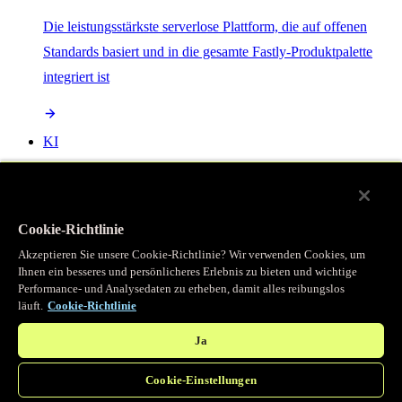
Die leistungsstärkste serverlose Plattform, die auf offenen
Standards basiert und in die gesamte Fastly-Produktpalette
integriert ist
KI
Beschleunigen Sie Ihre KI-Workloads und verbessern Sie die
Effizienz mit semantischem Caching.
Cookie-Richtlinie
Akzeptieren Sie unsere Cookie-Richtlinie? Wir verwenden Cookies, um
Object Storage
Ihnen ein besseres und persönlicheres Erlebnis zu bieten und wichtige
Performance- und Analysedaten zu erheben, damit alles reibungslos
läuft.
Cookie-Richtlinie
Get direct access to large files at the edge with zero egress
fees
Ja
Cookie-Einstellungen
Programmierbarer Cache