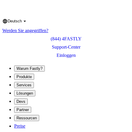
Deutsch
Language
Werden Sie angegriffen?
(844) 4FASTLY
Support-Center
Einloggen
Warum Fastly?
Produkte
Services
Lösungen
Devs
Partner
Ressourcen
Preise