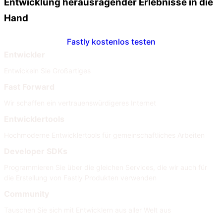
Entwicklung herausragender Erlebnisse in die
Hand
Fastly kostenlos testen
Entwickler
Entwickeln Sie Großartiges
Fast Forward
Wir schaffen ein vertrauenswürdigeres Internet
Entwicklertools
Hochmoderne Entwicklertools für gemeinschaftliches Arbeiten
Developer SDKs
Programmieren Sie über die gleichen Services, die wir auch für
die Erstellung von Fastly Produkten verwenden
Community
Tauschen Sie sich mit Entwicklern aus aller Welt aus