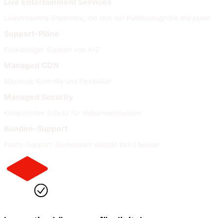
Live Entertainment Services
Livestreaming-Erlebnisse, die sich der Publikumsgröße anpassen
Support-Pläne
Erstklassiger Support von A–Z
Managed CDN
Maximale Kontrolle und Flexibilität
Managed Security
Kompetenter Schutz für Webanwendungen
Kunden-Support
Fastly-Support: Gemeinsam wächst sich’s besser