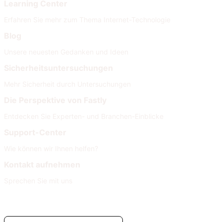
Learning Center
Erfahren Sie mehr zum Thema Internet-Technologie
Blog
Unsere neuesten Gedanken und Ideen
Sicherheitsuntersuchungen
Mehr Sicherheit durch Untersuchungen
Die Perspektive von Fastly
Entdecken Sie Experten- und Branchen-Einblicke
Support-Center
Wie können wir Ihnen helfen?
Kontakt aufnehmen
Sprechen Sie mit uns