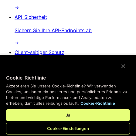
API-Sicherheit
Sichern Sie Ihre API-Endpoints ab
Client-seitiger Schutz
Schutz vor Client-seitigen Angriffen
Cookie-Richtlinie
Akzeptieren Sie unsere Cookie-Richtlinie? Wir verwenden
AI-Bot-Management
Cookies, um Ihnen ein besseres und persönlicheres Erlebnis zu
bieten und wichtige Performance- und Analysedaten zu
Verhindern Sie, dass KI-Bots Website-Inhalte
erheben, damit alles reibungslos läuft.
Cookie-Richtlinie
scrapen
Ja
Cookie-Einstellungen