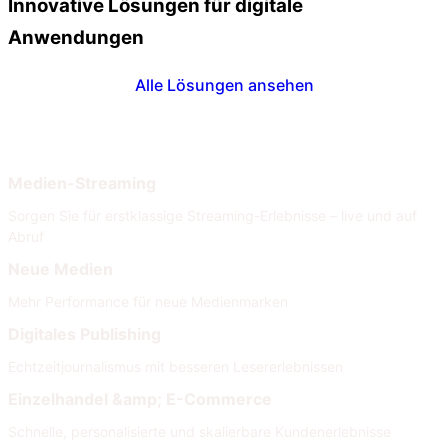
Innovative Lösungen für digitale
Anwendungen
Alle Lösungen ansehen
Nach Branche
Nach Anforderungen
Medien-Streaming
Sorgen Sie für erstklassige Streaming-Erlebnisse – live und auf
Abruf
Neue Medien
Mehr Performance für neue Medienmarken
Digitales Publishing
Echtzeitjournalismus mit besseren Lesererlebnissen
Einzelhandel &amp; E-Commerce
Schnelle, personalisierte und skalierbare Kundenerlebnisse