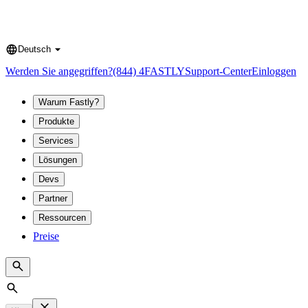
Deutsch
Language
Werden Sie angegriffen?
(844) 4FASTLY
Support-Center
Einloggen
Warum Fastly?
Produkte
Services
Lösungen
Devs
Partner
Ressourcen
Preise
Search