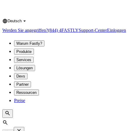
Deutsch
Language
Werden Sie angegriffen?
(844) 4FASTLY
Support-Center
Einloggen
Warum Fastly?
Produkte
Services
Lösungen
Devs
Partner
Ressourcen
Preise
Search