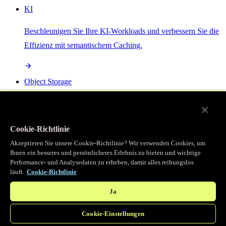
KI
Beschleunigen Sie Ihre KI-Workloads und verbessern Sie die
Effizienz mit semantischem Caching.
Object Storage
Get direct access to large files at the edge with zero egress
fees
Cookie-Richtlinie
Akzeptieren Sie unsere Cookie-Richtlinie? Wir verwenden Cookies, um
Ihnen ein besseres und persönlicheres Erlebnis zu bieten und wichtige
Programmierbarer Cache
Performance- und Analysedaten zu erheben, damit alles reibungslos
läuft.
Cookie-Richtlinie
Erhalten Sie vollständigen programmatischen Zugriff auf das
legendäre Caching, das unser CDN antreibt.
Ja
Cookie-Einstellungen