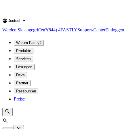
Deutsch
Language
Werden Sie angegriffen?
(844) 4FASTLY
Support-Center
Einloggen
Warum Fastly?
Produkte
Services
Lösungen
Devs
Partner
Ressourcen
Preise
Search